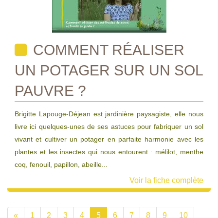
COMMENT RÉALISER
UN POTAGER SUR UN SOL
PAUVRE ?
Brigitte Lapouge-Déjean est jardinière paysagiste, elle nous
livre ici quelques-unes de ses astuces pour fabriquer un sol
vivant et cultiver un potager en parfaite harmonie avec les
plantes et les insectes qui nous entourent : mélilot, menthe
coq, fenouil, papillon, abeille...
Voir la fiche complète
«
1
2
3
4
5
6
7
8
9
10