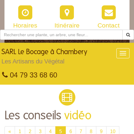
Horaires
Itinéraire
Contact
SARL
Le Bocage à Chambery
Toggl
navig
Les Artisans du Végétal
04 79 33 68 60
Les conseils
vidéo
«
1
2
3
4
5
6
7
8
9
10