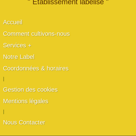
" Établissement labélisé "
Accueil
Comment cultivons-nous
Services +
Notre Label
Coordonnées & horaires
|
Gestion des cookies
Mentions légales
|
Nous Contacter