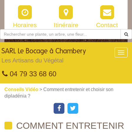
Horaires
Itinéraire
Contact
SARL
Le Bocage à Chambery
Toggl
navig
Les Artisans du Végétal
04 79 33 68 60
Conseils Vidéo
> Comment entretenir et choisir son
dipladénia ?
COMMENT ENTRETENIR