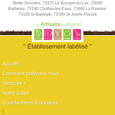
Motte-Servolex, 73370 Le Bourget-du-Lac, 73000
Barberaz, 73190 Challes-les-Eaux, 73490 La Ravoire,
73190 St-Baldoph, 73190 St-Jeoire-Prieuré
" Établissement labélisé "
Accueil
Comment cultivons-nous
Services +
Notre Label
Coordonnées & horaires
|