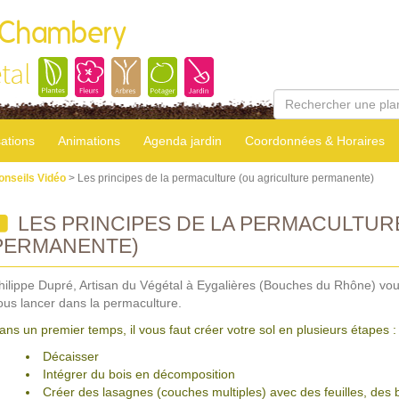
 Chambery
tal
sations
Animations
Agenda jardin
Coordonnées & Horaires
onseils Vidéo
> Les principes de la permaculture (ou agriculture permanente)
LES PRINCIPES DE LA PERMACULTUR
PERMANENTE)
hilippe Dupré, Artisan du Végétal à Eygalières (Bouches du Rhône) vou
ous lancer dans la permaculture.
ans un premier temps, il vous faut créer votre sol en plusieurs étapes :
Décaisser
Intégrer du bois en décomposition
Créer des lasagnes (couches multiples) avec des feuilles, des