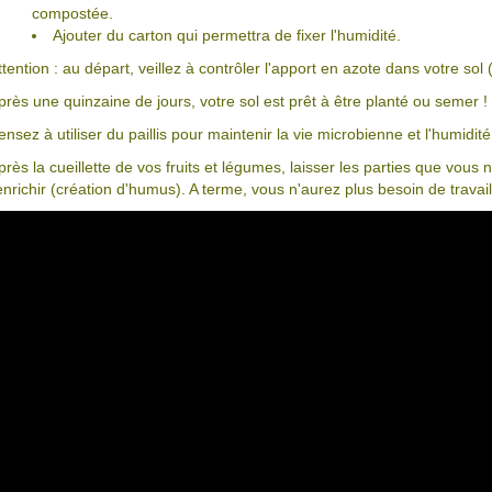
compostée.
Ajouter du carton qui permettra de fixer l'humidité.
ttention : au départ, veillez à contrôler l'apport en azote dans votre so
près une quinzaine de jours, votre sol est prêt à être planté ou semer !
ensez à utiliser du paillis pour maintenir la vie microbienne et l'humidit
près la cueillette de vos fruits et légumes, laisser les parties que vous
'enrichir (création d'humus). A terme, vous n'aurez plus besoin de travail