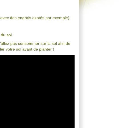
l (avec des engrais azotés par exemple).
é du sol.
 n'allez pas consommer sur la sol afin de
ler votre sol avant de planter !