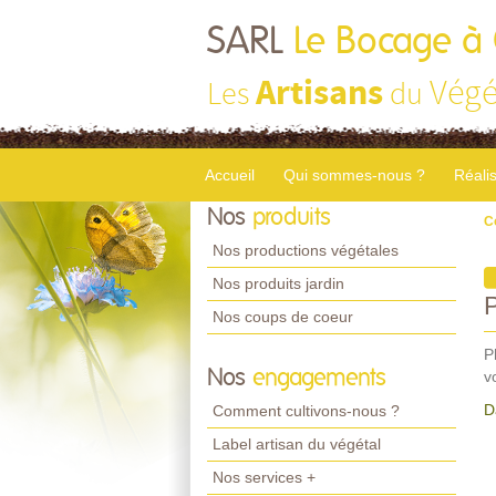
SARL
Le Bocage à
Artisans
Végé
Les
du
Accueil
Qui sommes-nous ?
Réali
Nos
produits
C
Nos productions végétales
Nos produits jardin
Nos coups de coeur
P
Nos
engagements
v
D
Comment cultivons-nous ?
Label artisan du végétal
Nos services +