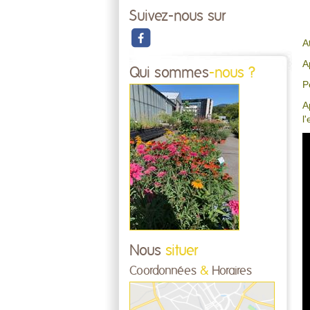
Suivez-nous sur
A
A
Qui sommes
-nous ?
P
A
l
Nous
situer
Coordonnées
&
Horaires