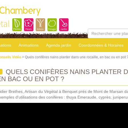
 Chambery
tal
sations
Animations
Agenda jardin
Coordonnées & Horaires
onseils Vidéo
> Quels conifères nains planter dans une rocaille, en bac ou en pot 
QUELS CONIFÈRES NAINS PLANTER D
EN BAC OU EN POT ?
idier Brethes, Artisan du Végétal à Benquet près de Mont de Marsan 
xemples d'utilisations des conifères : thuya Emeraude, cyprès, juniperu