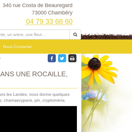
340 rue Costa de Beauregard
73000 Chambéry
04 79 33 68 60
Nous Contacter
?
ANS UNE ROCAILLE,
dans les Landes, nous donne quelques
s, chamaecyparis, pin, cryptoméria.