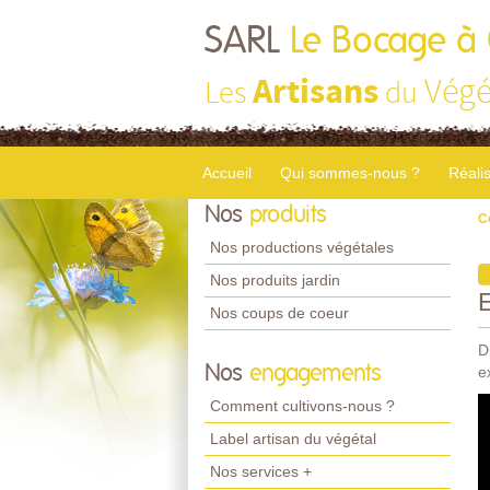
SARL
Le Bocage à
Artisans
Végé
Les
du
Accueil
Qui sommes-nous ?
Réali
Nos
produits
C
Nos productions végétales
Nos produits jardin
Nos coups de coeur
D
Nos
engagements
e
Comment cultivons-nous ?
Label artisan du végétal
Nos services +