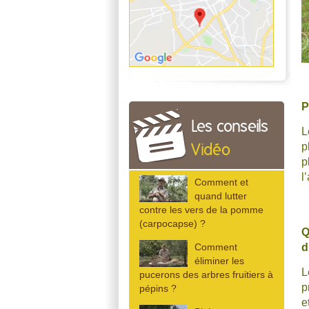
P
Les conseils
L
p
Vidéo
p
l
Comment et
quand lutter
contre les vers de la pomme
(carpocapse) ?
d
Comment
éliminer les
pucerons des arbres fruitiers à
p
pépins ?
e