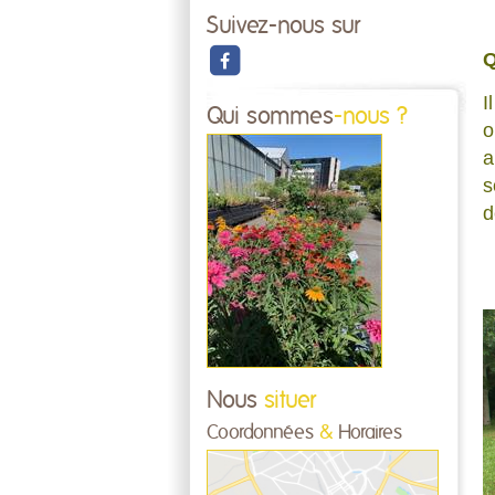
Suivez-nous sur
Q
I
Qui sommes
-nous ?
o
a
s
d
Nous
situer
Coordonnées
&
Horaires