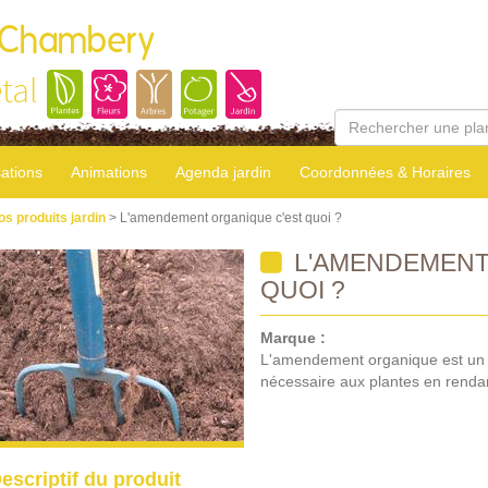
 Chambery
tal
sations
Animations
Agenda jardin
Coordonnées & Horaires
os produits jardin
> L'amendement organique c'est quoi ?
L'AMENDEMENT
QUOI ?
Marque :
L'amendement organique est un fert
nécessaire aux plantes en rendan
escriptif du produit