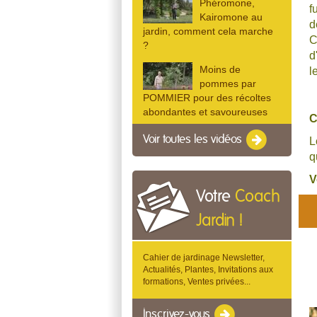
Phéromone,
f
Kairomone au
d
jardin, comment cela marche
C
?
d
Moins de
l
pommes par
POMMIER pour des récoltes
abondantes et savoureuses
C
Voir toutes les vidéos
L
q
V
Votre
Coach
Jardin !
Cahier de jardinage Newsletter,
Actualités, Plantes, Invitations aux
formations, Ventes privées...
Inscrivez-vous