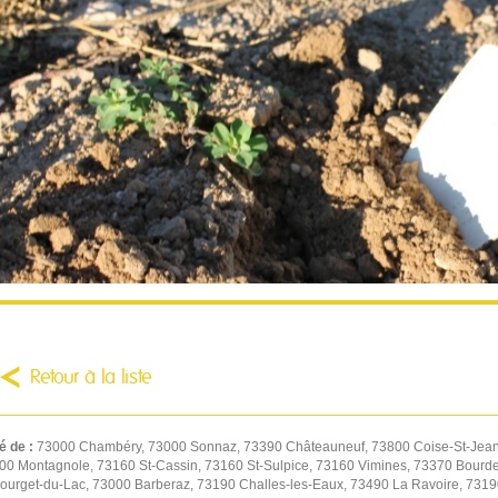
Retour à la liste
é de :
73000 Chambéry, 73000 Sonnaz, 73390 Châteauneuf, 73800 Coise-St-Jean-
00 Montagnole, 73160 St-Cassin, 73160 St-Sulpice, 73160 Vimines, 73370 Bourd
ourget-du-Lac, 73000 Barberaz, 73190 Challes-les-Eaux, 73490 La Ravoire, 73190