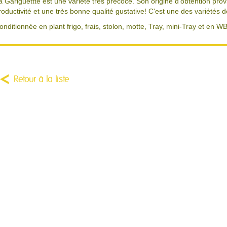
a Gariguettte est une variété très précoce. Son origine d'obtention pro
roductivité et une très bonne qualité gustative! C'est une des variétés 
onditionnée en plant frigo, frais, stolon, motte, Tray, mini-Tray et en WB
Retour à la liste