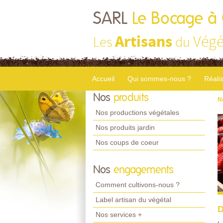
SARL
Le Bocage à
Artisans
Végé
Les
du
Accueil
Qui sommes-nous ?
Réali
Nos
produits
N
Nos productions végétales
Nos produits jardin
Nos coups de coeur
Nos
engagements
Comment cultivons-nous ?
Label artisan du végétal
D
Nos services +