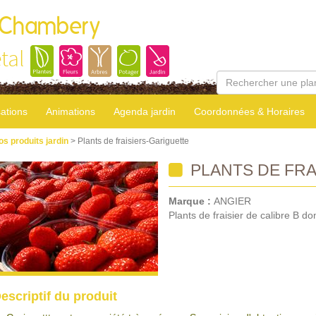
 Chambery
tal
sations
Animations
Agenda jardin
Coordonnées & Horaires
os produits jardin
> Plants de fraisiers-Gariguette
PLANTS DE FRA
Marque :
ANGIER
Plants de fraisier de calibre B don
escriptif du produit